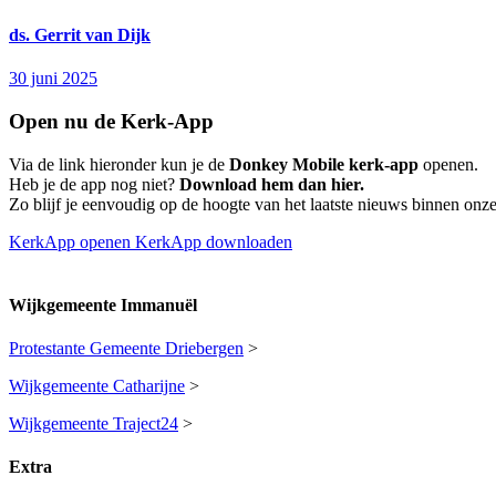
ds. Gerrit van Dijk
30 juni 2025
Open nu de Kerk-App
Via de link hieronder kun je de
Donkey Mobile kerk-app
openen.
Heb je de app nog niet?
Download hem dan hier.
Zo blijf je eenvoudig op de hoogte van het laatste nieuws binnen onz
KerkApp openen
KerkApp downloaden
Wijkgemeente Immanuël
Protestante Gemeente Driebergen
>
Wijkgemeente Catharijne
>
Wijkgemeente Traject24
>
Extra