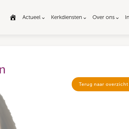
Actueel
Kerkdiensten
Over ons
I
n
Terug naar overzicht