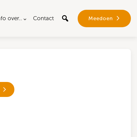
nfo over..
Contact
Meedoen