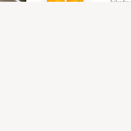
kalender
beschikba
website
18 febru
eb
Afronding
Sinaasappelproject 2026
25 maart 2026