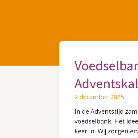
Voedselban
Adventska
2 december 2025
In de Adventstijd za
voedselbank. Het idee 
keer in. Wij zorgen e