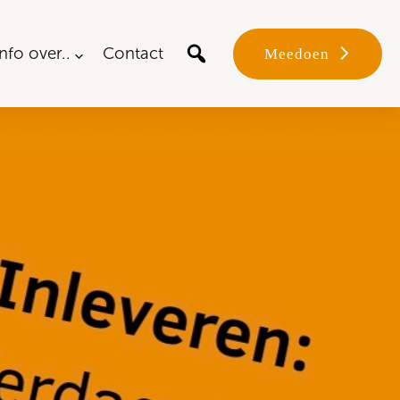
Info over..
Contact
Meedoen